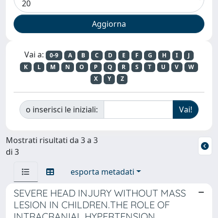
Vai a:
0-9
A
B
C
D
E
F
G
H
I
J
K
L
M
N
O
P
Q
R
S
T
U
V
W
X
Y
Z
o inserisci le iniziali:
Mostrati risultati da 3 a 3
di 3
esporta metadati
SEVERE HEAD INJURY WITHOUT MASS
LESION IN CHILDREN.THE ROLE OF
INTRACRANIAL HYPERTENSION