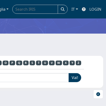
glia
IT
LOGIN
O
P
Q
R
S
T
U
V
W
X
Y
Z