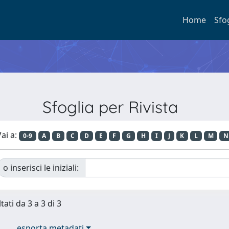
Home
Sfo
Sfoglia per Rivista
ai a:
0-9
A
B
C
D
E
F
G
H
I
J
K
L
M
N
o inserisci le iniziali:
tati da 3 a 3 di 3
esporta metadati