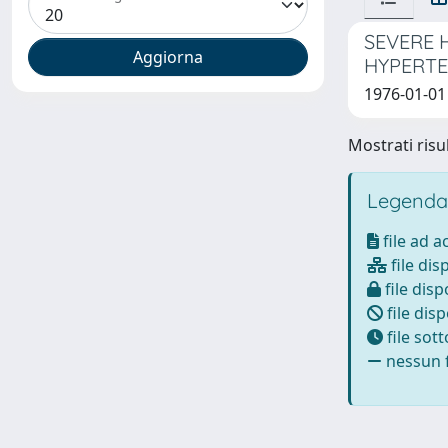
SEVERE 
HYPERT
1976-01-01 
Mostrati risul
Legenda
file ad 
file dis
file disp
file disp
file sot
nessun f