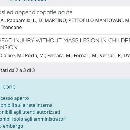
asi ed appendicopatie acute
A., Papparella; L., DI MARTINO; PETTOELLO MANTOVANI, Massi
, Troncone
HEAD INJURY WITHOUT MASS LESION IN CHILDR
ENSION
Collice, M.; Porta, M.; Ferrara, M.; Fornari, M.; Versari, P
tati da 2 a 3 di 3
 icone
accesso aperto
ponibili sulla rete interna
onibili agli utenti autorizzati
onibili solo agli amministratori
to embargo