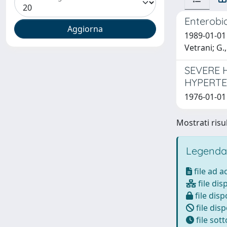
Enterobi
1989-01-01 
Vetrani; G.
SEVERE 
HYPERT
1976-01-01 
Mostrati risul
Legenda
file ad 
file dis
file disp
file disp
file sot