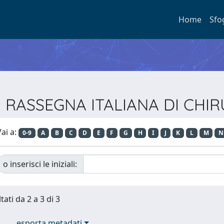
Home
Sfo
sta RASSEGNA ITALIANA DI CHI
ai a:
0-9
A
B
C
D
E
F
G
H
I
J
K
L
M
N
o inserisci le iniziali:
tati da 2 a 3 di 3
esporta metadati