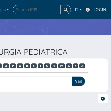
glia
IT
LOGIN
RURGIA PEDIATRICA
O
P
Q
R
S
T
U
V
W
X
Y
Z