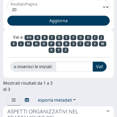
Risultati/Pagina
Vai a:
0-9
A
B
C
D
E
F
G
H
I
J
K
L
M
N
O
P
Q
R
S
T
U
V
W
X
Y
Z
o inserisci le iniziali:
Mostrati risultati da 1 a 3
di 3
esporta metadati
ASPETTI ORGANIZZATIVI NEL