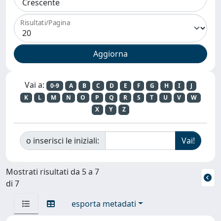
Risultati/Pagina
Vai a:
0-9
A
B
C
D
E
F
G
H
I
J
K
L
M
N
O
P
Q
R
S
T
U
V
W
X
Y
Z
o inserisci le iniziali:
Mostrati risultati da 5 a 7
di 7
esporta metadati