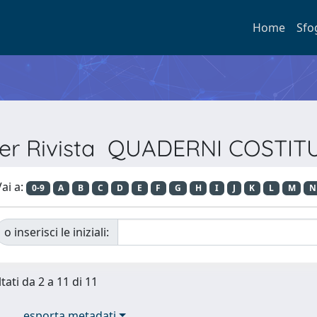
Home
Sfo
 per Rivista QUADERNI COSTIT
ai a:
0-9
A
B
C
D
E
F
G
H
I
J
K
L
M
N
o inserisci le iniziali:
tati da 2 a 11 di 11
esporta metadati