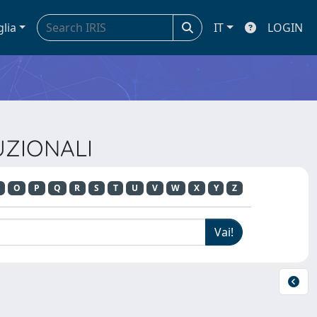
glia
IT
LOGIN
UZIONALI
O
P
Q
R
S
T
U
V
W
X
Y
Z