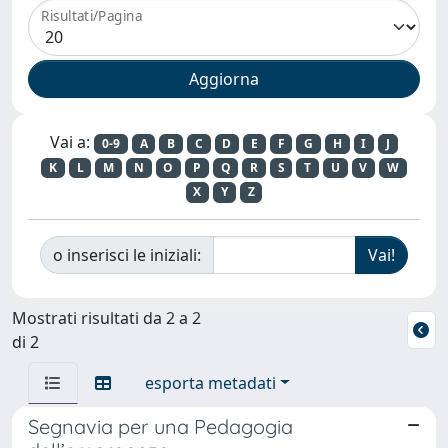
Risultati/Pagina
Vai a:
0-9
A
B
C
D
E
F
G
H
I
J
K
L
M
N
O
P
Q
R
S
T
U
V
W
X
Y
Z
o inserisci le iniziali:
Mostrati risultati da 2 a 2
di 2
esporta metadati
Segnavia per una Pedagogia