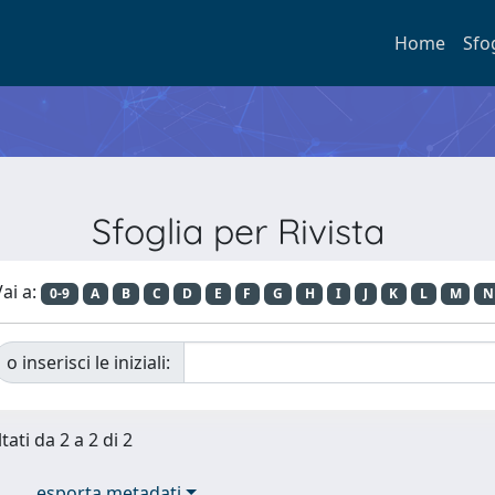
Home
Sfo
Sfoglia per Rivista
ai a:
0-9
A
B
C
D
E
F
G
H
I
J
K
L
M
N
o inserisci le iniziali:
tati da 2 a 2 di 2
esporta metadati