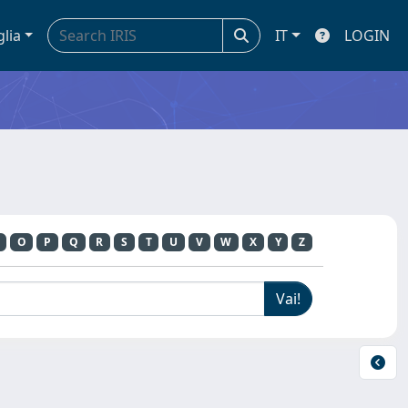
glia
IT
LOGIN
O
P
Q
R
S
T
U
V
W
X
Y
Z