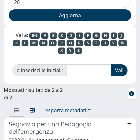
Vai a:
0-9
A
B
C
D
E
F
G
H
I
J
K
L
M
N
O
P
Q
R
S
T
U
V
W
X
Y
Z
o inserisci le iniziali:
Mostrati risultati da 2 a 2
di 2
esporta metadati
Segnavia per una Pedagogia
dell’emergenza