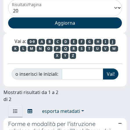
Risultati/Pagina
Vai a:
0-9
A
B
C
D
E
F
G
H
I
J
K
L
M
N
O
P
Q
R
S
T
U
V
W
X
Y
Z
o inserisci le iniziali:
Mostrati risultati da 1 a 2
di 2
esporta metadati
Forme e modalità per l'istruzione