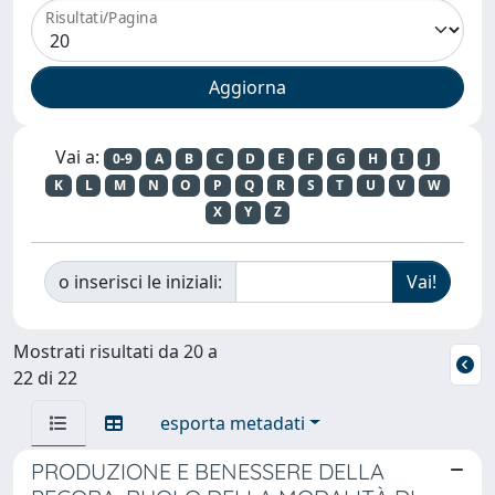
Risultati/Pagina
Vai a:
0-9
A
B
C
D
E
F
G
H
I
J
K
L
M
N
O
P
Q
R
S
T
U
V
W
X
Y
Z
o inserisci le iniziali:
Mostrati risultati da 20 a
22 di 22
esporta metadati
PRODUZIONE E BENESSERE DELLA