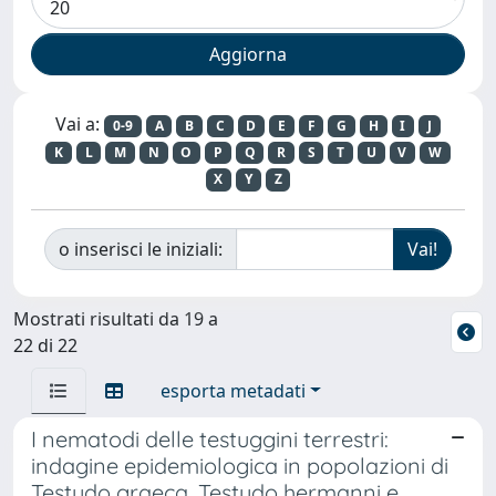
Vai a:
0-9
A
B
C
D
E
F
G
H
I
J
K
L
M
N
O
P
Q
R
S
T
U
V
W
X
Y
Z
o inserisci le iniziali:
Mostrati risultati da 19 a
22 di 22
esporta metadati
I nematodi delle testuggini terrestri:
indagine epidemiologica in popolazioni di
Testudo graeca, Testudo hermanni e