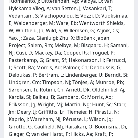
Tuomilehto, J; Uitterlinden, Ag; Vaidya, D; van
Hylckama Vlieg, A; van Setten, J; Vasankari, T;
Vedantam, S; Vlachopoulou, E; Vozzi, D; Vuoksimaa,
E; Waldenberger, M; Ware, Eb; Wentworth Shields,
W; Whitfield, Jb; Wild, S; Willemsen, G; Yajnik, Cs;
Yao, J; Zaza, Gianluigi; Zhu, X; BioBank Japan,
Project; Salem, Rm; Melbye, M; Bisgaard, H; Samani,
Nj; Cusi, D; Mackey, Da; Cooper, Rs; Froguel, P;
Pasterkamp, G; Grant, Sf; Hakonarson, H; Ferrucci,
L; Scott, Ra; Morris, Ad; Palmer, Cn; Dedoussis, G;
Deloukas, P; Bertram, L; Lindenberger, U; Berndt, Si;
Lindgren, Cm; Timpson, Nj; Tönjes, A; Munroe, Pb;
Sørensen, Ti; Rotimi, Cn; Arnett, Dk; Oldehinkel, Aj;
Kardia, Sl; Balkau, B; Gambaro, G; Morris, Ap;
Eriksson, Jg; Wright, Mj; Martin, Ng; Hunt, Sc; Starr,
Jm; Deary, Ij; Griffiths, Lr; Tiemeier, H; Pirastu, N;
Kaprio, J; Wareham, Nj; Pérusse, L; Wilson, Jg;
Girotto, G; Caulfield, Mj; Raitakari, O; Boomsma, Di;
Gieger, C; van der Harst, P; Hicks, Aa; Kraft, P;