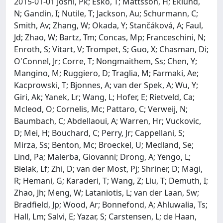
2015-01-01 Joshi, Pk; Esko, T; Mattsson, H; Eklund,
N; Gandin, I; Nutile, T; Jackson, Au; Schurmann, C;
Smith, Av; Zhang, W; Okada, Y; Stančáková, A; Faul,
Jd; Zhao, W; Bartz, Tm; Concas, Mp; Franceschini, N;
Enroth, S; Vitart, V; Trompet, S; Guo, X; Chasman, Di;
O'Connel, Jr; Corre, T; Nongmaithem, Ss; Chen, Y;
Mangino, M; Ruggiero, D; Traglia, M; Farmaki, Ae;
Kacprowski, T; Bjonnes, A; van der Spek, A; Wu, Y;
Giri, Ak; Yanek, Lr; Wang, L; Hofer, E; Rietveld, Ca;
Mcleod, O; Cornelis, Mc; Pattaro, C; Verweij, N;
Baumbach, C; Abdellaoui, A; Warren, Hr; Vuckovic,
D; Mei, H; Bouchard, C; Perry, Jr; Cappellani, S;
Mirza, Ss; Benton, Mc; Broeckel, U; Medland, Se;
Lind, Pa; Malerba, Giovanni; Drong, A; Yengo, L;
Bielak, Lf; Zhi, D; van der Most, Pj; Shriner, D; Mägi,
R; Hemani, G; Karaderi, T; Wang, Z; Liu, T; Demuth, I;
Zhao, Jh; Meng, W; Lataniotis, L; van der Laan, Sw;
Bradfield, Jp; Wood, Ar; Bonnefond, A; Ahluwalia, Ts;
Hall, Lm; Salvi, E; Yazar, S; Carstensen, L; de Haan,