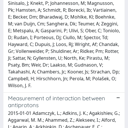
Sinisalo, J; Knekt, P; Johannesson, M; Magnusson,
Pk; Hamsten, A; Schmidt, R; Borecki, Ib; Vartiainen,
E; Becker, Dm; Bharadwaj, D; Mohlke, Kl; Boehnke,
M; van Duijn, Cm; Sanghera, Dk; Teumer, A; Zeggini,
E; Metspalu, A; Gasparini, P; Ulivi, S; Ober, C; Toniolo,
D; Rudan, I; Porteous, Dj; Ciullo, M; Spector, Td;
Hayward, C; Dupuis, J; Loos, Rj; Wright, Af; Chandak,
Gr; Vollenweider, P; Shuldiner, Ar; Ridker, Pm; Rotter,
Ji; Sattar, N; Gyllensten, U; North, Ke; Pirastu, M;
Psaty, Bm; Weir, Dr; Laakso, M; Gudnason, V;
Takahashi, A; Chambers, Jc; Kooner, Js; Strachan, Dp;
Campbell, H; Hirschhorn, Jn; Perola, M; Polašek, O;
Wilson, J. F.
Measurement of interaction between
antiprotons
2015-01-01 Adamczyk, L.; Adkins, J. K.; Agakishiev, G.;
Aggarwal, M. M.; Ahammed, Z.; Alekseev, I.; Alford,
J.; Aparin, A.; Arkhipkin, D.; Aschenauer, E. C.;