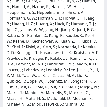
S.; Guo, Y.; Gupta, A.; Gupta, S.; Guryn, W.; Hamad,
A.; Hamed, A.; Haque, R.; Harris, J. W.; He, L.;
Heppelmann, S.; Heppelmann, S.; Hirsch, A.;
Hoffmann, G. W.; Hofman, D. J.; Horvat, S.; Huang,
B.; Huang, H. Z.; Huang, X.; Huck, P.; Humanic, T. J.;
Igo, G.; Jacobs, W. W.; Jang, H.; Jiang, K.; Judd, E. G.;
Kabana, S.; Kalinkin, D.; Kang, K.; Kauder, K.; Ke, H.
W.; Keane, D.; Kechechyan, A.; Khan, Z. H.; Kikoa, D.
P.; Kisel, I.; Kisiel, A.; Klein, S.; Kochenda, L.; Koetke,
D. D.; Kollegger, T.; Kosarzewski, L. K.; Kraishan, A. F.;
Kravtsov, P.; Krueger, K.; Kulakov, I.; Kumar, L.; Kycia,
R. A.; Lamont, M. A. C.; Landgraf, J. M.; Landry, K. D.;
Lauret, J.; Lebedev, A.; Lednicky, R.; Lee, J. H.; Li, X.; Li,
Z. M.; Li, Y.; Li, W.; Li, X.; Li, C.; Lisa, M. A.; Liu, F.;
Ljubicic, T.; Llope, W. J.; Lomnitz, M.; Longacre, R. S.;
Luo, X.; Ma, G. L.; Ma, R.; Ma, Y. G.; Ma, L.; Magdy, N.;
Majka, R.; Manion, A.; Margetis, S.; Markert, C.;
Masui, H.; Matis, H. S.; Mcdonald, D.; Meehan, K.;
Minaev, N. G.; Mioduszewski, S.; Mishra, D.;