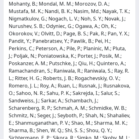
Mohanty, B.; Mondal, M. M.; Morozov, D. A.;
Mustafa, M. K.; Nandi, B. K.; Nasim, Md.; Nayak, T. K.;
Nigmatkulov, G.; Nogach, L. V.; Noh, S. Y.; Novak, J.;
Nurushev, S. B.; Odyniec, G.; Ogawa, A.; Oh, K.;
Okorokov, V.; Olvitt, D.; Page, B. S.; Pak, R.; Pan, Y. X.;
Pandit, Y.; Panebratsev, Y.; Pawlik, B.; Pei, H.;
Perkins, C.; Peterson, A.; Pile, P.; Planinic, M.; Pluta,
J.; Poljak, N.; Poniatowska, K.; Porter, J.; Posik, M.;
Poskanzer, A. M.; Putschke, J.; Qiu, H.; Quintero, A.;
Ramachandran, S.; Raniwala, R.; Raniwala, S.; Ray, R.
L.; Ritter, H. G.; Roberts, J. B.; Rogachevskiy, O. V.;
Romero, J. L.; Roy, A.; Ruan, L.; Rusnak, J.; Rusnakova,
O.; Sahoo, N. R.; Sahu, P. K.; Sakrejda, I.; Salur, S.;
Sandweiss, J.; Sarkar, A.; Schambach, J.;
Scharenberg, R. P.; Schmah, A. M.; Schmidke, W. B.;
Schmitz, N.; Seger, J.; Seyboth, P.; Shah, N.; Shahaliev,
E.; Shanmuganathan, P. V.; Shao, M.; Sharma, M. K.;
Sharma, B.; Shen, W. Q.; Shi, S. S.; Shou, Q. Y.;
Sichtermann, E. P.; Sikora, R.; Simko, M.; Skoby, M. J.;