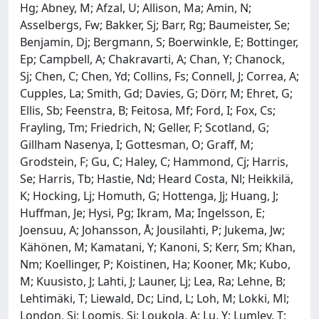
Hg; Abney, M; Afzal, U; Allison, Ma; Amin, N;
Asselbergs, Fw; Bakker, Sj; Barr, Rg; Baumeister, Se;
Benjamin, Dj; Bergmann, S; Boerwinkle, E; Bottinger,
Ep; Campbell, A; Chakravarti, A; Chan, Y; Chanock,
Sj; Chen, C; Chen, Yd; Collins, Fs; Connell, J; Correa, A;
Cupples, La; Smith, Gd; Davies, G; Dörr, M; Ehret, G;
Ellis, Sb; Feenstra, B; Feitosa, Mf; Ford, I; Fox, Cs;
Frayling, Tm; Friedrich, N; Geller, F; Scotland, G;
Gillham Nasenya, I; Gottesman, O; Graff, M;
Grodstein, F; Gu, C; Haley, C; Hammond, Cj; Harris,
Se; Harris, Tb; Hastie, Nd; Heard Costa, Nl; Heikkilä,
K; Hocking, Lj; Homuth, G; Hottenga, Jj; Huang, J;
Huffman, Je; Hysi, Pg; Ikram, Ma; Ingelsson, E;
Joensuu, A; Johansson, Å; Jousilahti, P; Jukema, Jw;
Kähönen, M; Kamatani, Y; Kanoni, S; Kerr, Sm; Khan,
Nm; Koellinger, P; Koistinen, Ha; Kooner, Mk; Kubo,
M; Kuusisto, J; Lahti, J; Launer, Lj; Lea, Ra; Lehne, B;
Lehtimäki, T; Liewald, Dc; Lind, L; Loh, M; Lokki, Ml;
London, Sj; Loomis, Sj; Loukola, A; Lu, Y; Lumley, T;