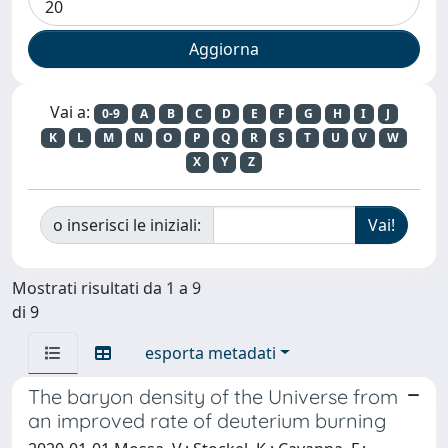
Vai a:
0-9
A
B
C
D
E
F
G
H
I
J
K
L
M
N
O
P
Q
R
S
T
U
V
W
X
Y
Z
o inserisci le iniziali:
Mostrati risultati da 1 a 9
di 9
esporta metadati
The baryon density of the Universe from
an improved rate of deuterium burning