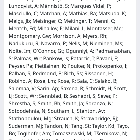
Lundqvist, A; Männistö, S; Marques Vidal, P;
Masciullo, C; Matchan, A; Mathias, Ra; Matsuda, K;
Meigs, Jb; Meisinger, C; Meitinger, T; Menni, C;
Mentch, Fd; Mihailov, E; Milani, L; Montasser, Me;
Montgomery, Gw; Morrison, A; Myers, Rh;
Nadukuru, R; Navarro, P; Nelis, M; Nieminen, Ms;
Nolte, Im; O'Connor, Gt; Ogunniyi, A; Padmanabhan,
S; Palmas, Wr; Pankow, Js; Patarcic, I; Pavani, F;
Peyser, Pa; Pietilainen, K; Poulter, N; Prokopenko, I;
Ralhan, S; Redmond, P; Rich, Ss; Rissanen, H;
Robino, A; Rose, Lm; Rose, R; Sala, C; Salako, B;
Salomaa, V; Sarin, Ap; Saxena, R; Schmidt, H; Scott,
Lj; Scott, Wr; Sennblad, B; Seshadri, S; Sever, P;
Shrestha, S; Smith, Bh; Smith, Ja; Soranzo, N;
Sotoodehnia, N; Southam, L; Stanton, Av;
Stathopoulou, Mg; Strauch, K; Strawbridge, Rj;
Suderman, Mj; Tandon, N; Tang, St; Taylor, Kd; Tayo,
Bo; Töglhofer, Am; Tomaszewski, M; Tšernikova, N;