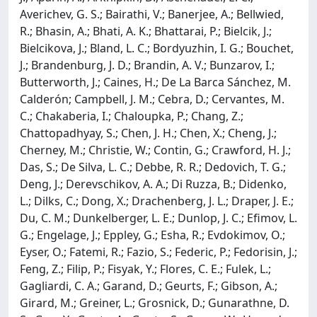
Averichev, G. S.; Bairathi, V.; Banerjee, A.; Bellwied,
R.; Bhasin, A.; Bhati, A. K.; Bhattarai, P.; Bielcik, J.;
Bielcikova, J.; Bland, L. C.; Bordyuzhin, I. G.; Bouchet,
J.; Brandenburg, J. D.; Brandin, A. V.; Bunzarov, I.;
Butterworth, J.; Caines, H.; De La Barca Sánchez, M.
Calderón; Campbell, J. M.; Cebra, D.; Cervantes, M.
C.; Chakaberia, I.; Chaloupka, P.; Chang, Z.;
Chattopadhyay, S.; Chen, J. H.; Chen, X.; Cheng, J.;
Cherney, M.; Christie, W.; Contin, G.; Crawford, H. J.;
Das, S.; De Silva, L. C.; Debbe, R. R.; Dedovich, T. G.;
Deng, J.; Derevschikov, A. A.; Di Ruzza, B.; Didenko,
L.; Dilks, C.; Dong, X.; Drachenberg, J. L.; Draper, J. E.;
Du, C. M.; Dunkelberger, L. E.; Dunlop, J. C.; Efimov, L.
G.; Engelage, J.; Eppley, G.; Esha, R.; Evdokimov, O.;
Eyser, O.; Fatemi, R.; Fazio, S.; Federic, P.; Fedorisin, J.;
Feng, Z.; Filip, P.; Fisyak, Y.; Flores, C. E.; Fulek, L.;
Gagliardi, C. A.; Garand, D.; Geurts, F.; Gibson, A.;
Girard, M.; Greiner, L.; Grosnick, D.; Gunarathne, D.