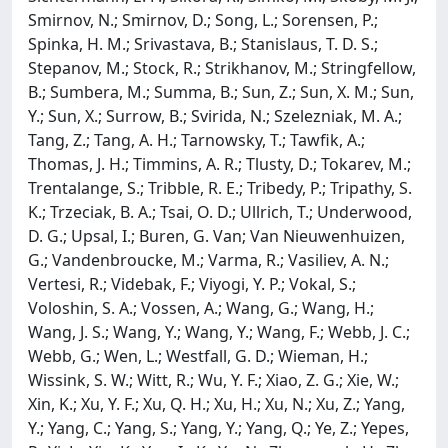
Smirnov, N.; Smirnov, D.; Song, L.; Sorensen, P.;
Spinka, H. M.; Srivastava, B.; Stanislaus, T. D. S.;
Stepanov, M.; Stock, R.; Strikhanov, M.; Stringfellow,
B.; Sumbera, M.; Summa, B.; Sun, Z.; Sun, X. M.; Sun,
Y.; Sun, X.; Surrow, B.; Svirida, N.; Szelezniak, M. A.;
Tang, Z.; Tang, A. H.; Tarnowsky, T.; Tawfik, A.;
Thomas, J. H.; Timmins, A. R.; Tlusty, D.; Tokarev, M.;
Trentalange, S.; Tribble, R. E.; Tribedy, P.; Tripathy, S.
K.; Trzeciak, B. A.; Tsai, O. D.; Ullrich, T.; Underwood,
D. G.; Upsal, I.; Buren, G. Van; Van Nieuwenhuizen,
G.; Vandenbroucke, M.; Varma, R.; Vasiliev, A. N.;
Vertesi, R.; Videbak, F.; Viyogi, Y. P.; Vokal, S.;
Voloshin, S. A.; Vossen, A.; Wang, G.; Wang, H.;
Wang, J. S.; Wang, Y.; Wang, Y.; Wang, F.; Webb, J. C.;
Webb, G.; Wen, L.; Westfall, G. D.; Wieman, H.;
Wissink, S. W.; Witt, R.; Wu, Y. F.; Xiao, Z. G.; Xie, W.;
Xin, K.; Xu, Y. F.; Xu, Q. H.; Xu, H.; Xu, N.; Xu, Z.; Yang,
Y.; Yang, C.; Yang, S.; Yang, Y.; Yang, Q.; Ye, Z.; Yepes,