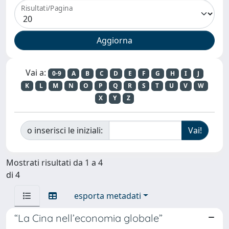
Risultati/Pagina
Vai a:
0-9
A
B
C
D
E
F
G
H
I
J
K
L
M
N
O
P
Q
R
S
T
U
V
W
X
Y
Z
o inserisci le iniziali:
Mostrati risultati da 1 a 4
di 4
esporta metadati
“La Cina nell’economia globale”