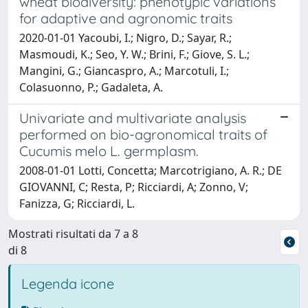
wheat biodiversity: phenotypic variations
for adaptive and agronomic traits
2020-01-01 Yacoubi, I.; Nigro, D.; Sayar, R.;
Masmoudi, K.; Seo, Y. W.; Brini, F.; Giove, S. L.;
Mangini, G.; Giancaspro, A.; Marcotuli, I.;
Colasuonno, P.; Gadaleta, A.
Univariate and multivariate analysis
performed on bio-agronomical traits of
Cucumis melo L. germplasm.
2008-01-01 Lotti, Concetta; Marcotrigiano, A. R.; DE
GIOVANNI, C; Resta, P; Ricciardi, A; Zonno, V;
Fanizza, G; Ricciardi, L.
Mostrati risultati da 7 a 8
di 8
Legenda icone