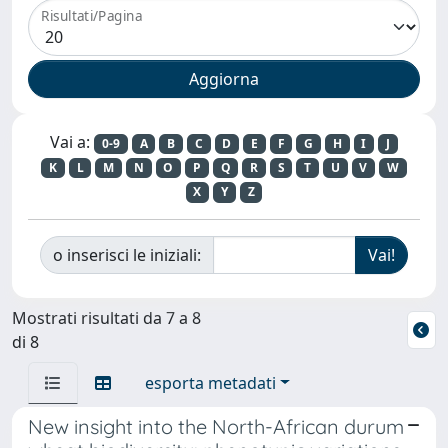
Risultati/Pagina
Vai a:
0-9
A
B
C
D
E
F
G
H
I
J
K
L
M
N
O
P
Q
R
S
T
U
V
W
X
Y
Z
o inserisci le iniziali:
Mostrati risultati da 7 a 8
di 8
esporta metadati
New insight into the North-African durum