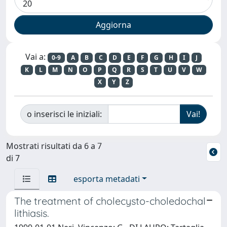
Vai a:
0-9
A
B
C
D
E
F
G
H
I
J
K
L
M
N
O
P
Q
R
S
T
U
V
W
X
Y
Z
o inserisci le iniziali:
Mostrati risultati da 6 a 7
di 7
esporta metadati
The treatment of cholecysto-choledochal
lithiasis.