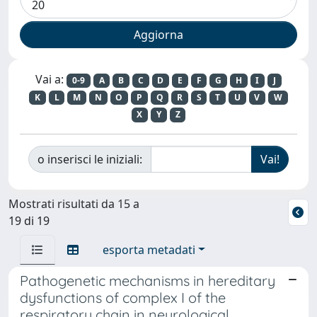
Vai a:
0-9
A
B
C
D
E
F
G
H
I
J
K
L
M
N
O
P
Q
R
S
T
U
V
W
X
Y
Z
o inserisci le iniziali:
Mostrati risultati da 15 a
19 di 19
esporta metadati
Pathogenetic mechanisms in hereditary
dysfunctions of complex I of the
respiratory chain in neurological