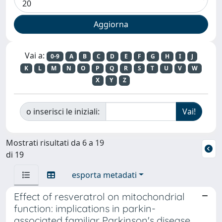
Vai a:
0-9
A
B
C
D
E
F
G
H
I
J
K
L
M
N
O
P
Q
R
S
T
U
V
W
X
Y
Z
o inserisci le iniziali:
Mostrati risultati da 6 a 19
di 19
esporta metadati
Effect of resveratrol on mitochondrial
function: implications in parkin-
associated familiar Parkinson's disease