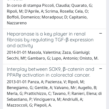
In corso di stampa Piccoli, Claudia; Quarato, G;
Ripoli, M; D'Aprile, A; Scrima, Rosella; Cela, O;
Boffoli, Domenico; Moradpour, D; Capitanio,
Nazzareno
Heparanase is a key player in renal
fibrosis by regulating TGF-β expression
and activity
2014-01-01 Masola, Valentina; Zaza, Gianluigi;
Secchi, Mf; Gambaro, G; Lupo, Antonio; Onisto, M.
Interplay between SOX9, β-catenin and
PPARγ activation in colorectal cancer.
2013-01-01 Panza, A; Pazienza, V; Ripoli, M;
Benegiamo, G; Gentile, A; Valvano, Mr; Augello, B;
Merla, G; Prattichizzo, C; Tavano, F; Ranieri, Elena; di
Sebastiano, P; Vinciguerra, M; Andriulli, A;
Mazzoccoli, G; Piepoli, A.