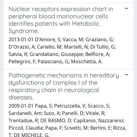
Nuclear receptors expression chart in
peripheral blood mononuclear cells
identifies patients with Metabolic
Syndrome.
2013-01-01 D'Amore, S; Vacca, M; Graziano, G;
D'Orazio, A; Cariello, M; Martelli, N; Di Tullio, G;
Salvia, R; Grandaliano, Giuseppe; Belfiore, A;
Pellegrini, F; Palasciano, G; Moschetta, A.
Pathogenetic mechanisms in hereditary
dysfunctions of complex I of the
respiratory chain in neurological
diseases.
2009-01-01 Papa, S; Petruzzella, V; Scacco, S;
Sardanelli, Am; Iuso, A; Panelli, D; Vitale, R;
Trentadue, R; DE RASMO, D; Capitanio, Nazzareno;
Piccoli, Claudia; Papa, F; Scivetti, M; Bertini, E; Rizza,
T; DE MICHELE, G.