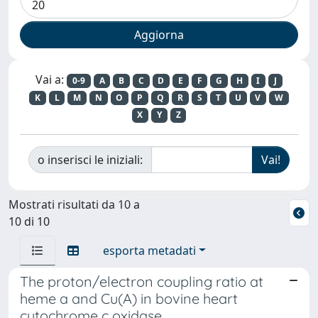
Vai a:
0-9
A
B
C
D
E
F
G
H
I
J
K
L
M
N
O
P
Q
R
S
T
U
V
W
X
Y
Z
o inserisci le iniziali:
Mostrati risultati da 10 a
10 di 10
esporta metadati
The proton/electron coupling ratio at
heme a and Cu(A) in bovine heart
cytochrome c oxidase