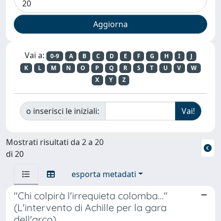
Vai a:
0-9
A
B
C
D
E
F
G
H
I
J
K
L
M
N
O
P
Q
R
S
T
U
V
W
X
Y
Z
o inserisci le iniziali:
Mostrati risultati da 2 a 20
di 20
esporta metadati
"Chi colpirà l'irrequieta colomba..."
(L'intervento di Achille per la gara
dell'arco)