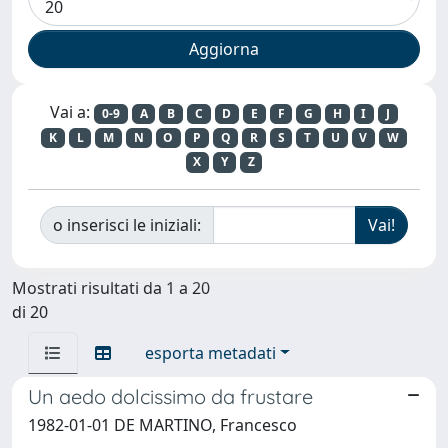
Vai a:
0-9
A
B
C
D
E
F
G
H
I
J
K
L
M
N
O
P
Q
R
S
T
U
V
W
X
Y
Z
o inserisci le iniziali:
Mostrati risultati da 1 a 20
di 20
esporta metadati
Un aedo dolcissimo da frustare
1982-01-01 DE MARTINO, Francesco