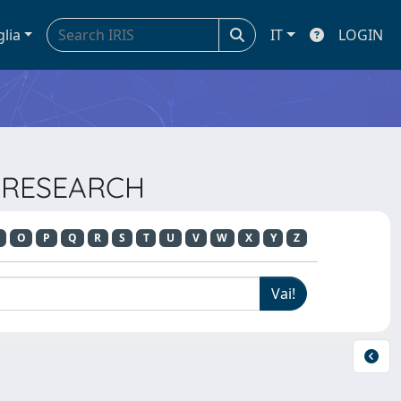
glia
IT
LOGIN
N RESEARCH
O
P
Q
R
S
T
U
V
W
X
Y
Z