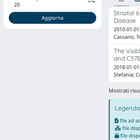
Striatal 
Disease
2010-01-01 
Cassano, To
The Visib
and C57B
2018-01-01 
Stefania; C
Mostrati risul
Legenda
file ad 
file dis
file disp