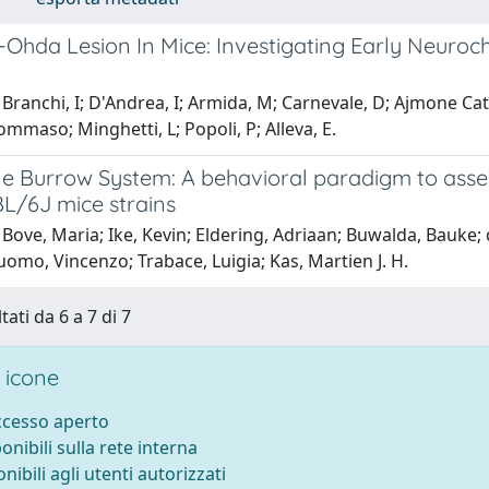
6-Ohda Lesion In Mice: Investigating Early Neuro
Branchi, I; D'Andrea, I; Armida, M; Carnevale, D; Ajmone Ca
mmaso; Minghetti, L; Popoli, P; Alleva, E.
le Burrow System: A behavioral paradigm to asses
L/6J mice strains
Bove, Maria; Ike, Kevin; Eldering, Adriaan; Buwalda, Bauke; 
uomo, Vincenzo; Trabace, Luigia; Kas, Martien J. H.
tati da 6 a 7 di 7
 icone
accesso aperto
ponibili sulla rete interna
onibili agli utenti autorizzati