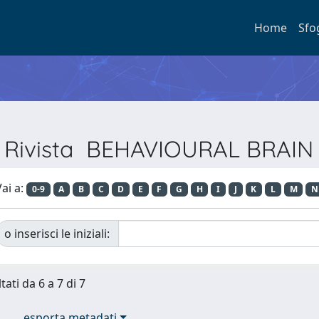
Home
Sfo
er Rivista BEHAVIOURAL BRAI
ai a:
0-9
A
B
C
D
E
F
G
H
I
J
K
L
M
N
o inserisci le iniziali:
tati da 6 a 7 di 7
esporta metadati