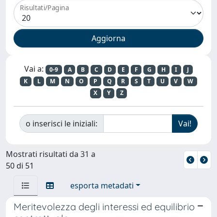
Risultati/Pagina
Vai a:
0-9
A
B
C
D
E
F
G
H
I
J
K
L
M
N
O
P
Q
R
S
T
U
V
W
X
Y
Z
o inserisci le iniziali:
Mostrati risultati da 31 a
50 di 51
esporta metadati
Meritevolezza degli interessi ed equilibrio