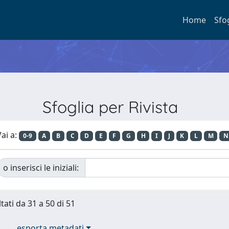
Home
Sfo
Sfoglia per Rivista
ai a:
0-9
A
B
C
D
E
F
G
H
I
J
K
L
M
N
o inserisci le iniziali:
tati da 31 a 50 di 51
esporta metadati