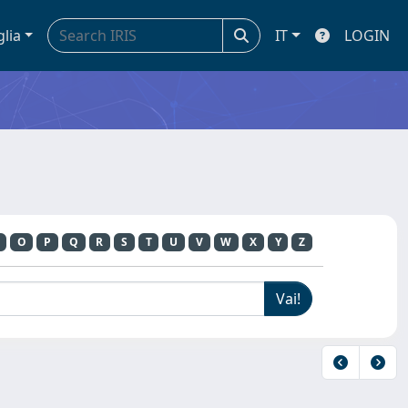
glia
IT
LOGIN
O
P
Q
R
S
T
U
V
W
X
Y
Z