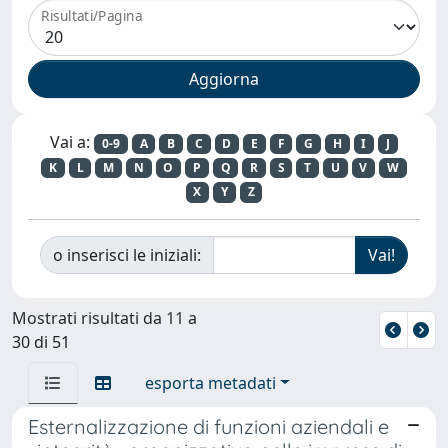
Risultati/Pagina
Vai a:
0-9
A
B
C
D
E
F
G
H
I
J
K
L
M
N
O
P
Q
R
S
T
U
V
W
X
Y
Z
o inserisci le iniziali:
Mostrati risultati da 11 a
30 di 51
esporta metadati
Esternalizzazione di funzioni aziendali e