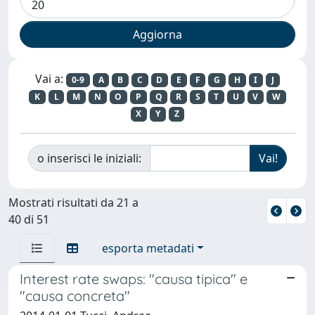
Vai a:
0-9
A
B
C
D
E
F
G
H
I
J
K
L
M
N
O
P
Q
R
S
T
U
V
W
X
Y
Z
o inserisci le iniziali:
Mostrati risultati da 21 a
40 di 51
esporta metadati
Interest rate swaps: "causa tipica" e
"causa concreta"