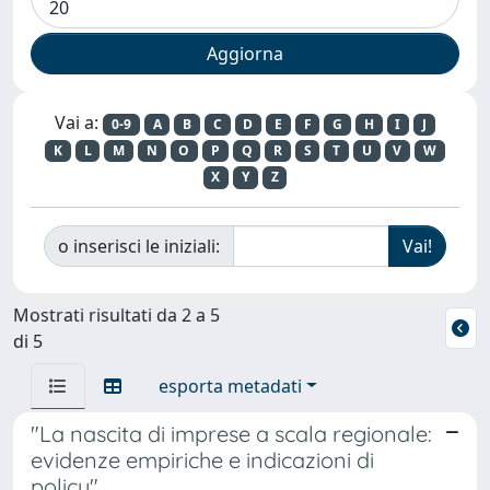
Vai a:
0-9
A
B
C
D
E
F
G
H
I
J
K
L
M
N
O
P
Q
R
S
T
U
V
W
X
Y
Z
o inserisci le iniziali:
Mostrati risultati da 2 a 5
di 5
esporta metadati
"La nascita di imprese a scala regionale:
evidenze empiriche e indicazioni di
policy"