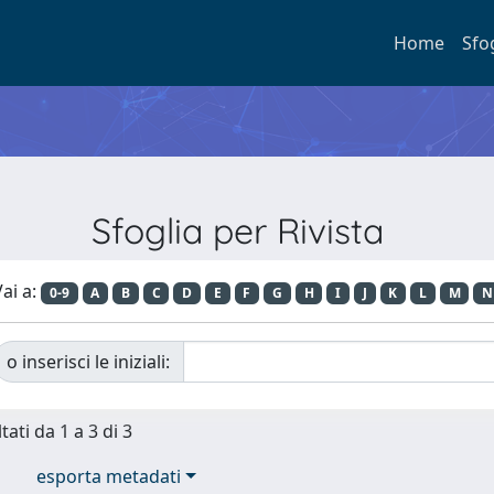
Home
Sfo
Sfoglia per Rivista
ai a:
0-9
A
B
C
D
E
F
G
H
I
J
K
L
M
N
o inserisci le iniziali:
tati da 1 a 3 di 3
esporta metadati