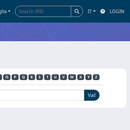
glia
IT
LOGIN
O
P
Q
R
S
T
U
V
W
X
Y
Z