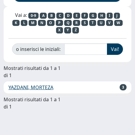
Vai a:
0-9
A
B
C
D
E
F
G
H
I
J
K
L
M
N
O
P
Q
R
S
T
U
V
W
X
Y
Z
o inserisci le iniziali:
Mostrati risultati da 1 a 1
di 1
YAZDANI, MORTEZA
3
Mostrati risultati da 1 a 1
di 1