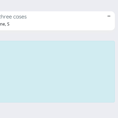
 three cases
ne, S