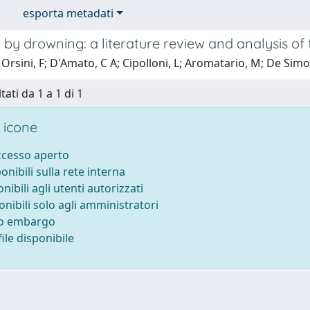
esporta metadati
by drowning: a literature review and analysis of
Orsini, F; D'Amato, C A; Cipolloni, L; Aromatario, M; De Simo
tati da 1 a 1 di 1
 icone
accesso aperto
ponibili sulla rete interna
onibili agli utenti autorizzati
onibili solo agli amministratori
to embargo
ile disponibile