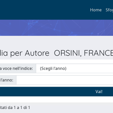
Home
Sfo
lia per Autore ORSINI, FRAN
a voce nell'indice:
 l'anno:
tati da 1 a 1 di 1