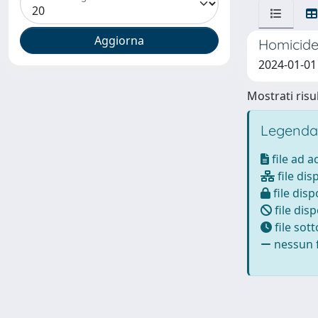
Homicide 
2024-01-01 
Mostrati risul
Legenda
file ad 
file dis
file disp
file disp
file sot
nessun f