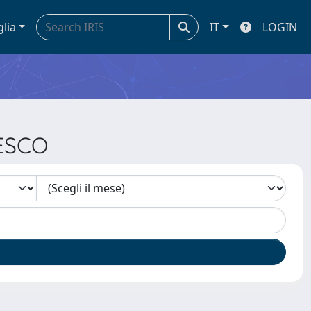
glia
IT
LOGIN
CESCO