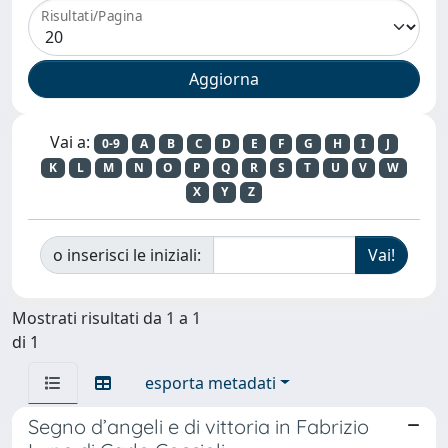
Risultati/Pagina
Vai a:
0-9
A
B
C
D
E
F
G
H
I
J
K
L
M
N
O
P
Q
R
S
T
U
V
W
X
Y
Z
o inserisci le iniziali:
Mostrati risultati da 1 a 1
di 1
esporta metadati
Segno d’angeli e di vittoria in Fabrizio