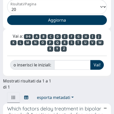
Risultati/Pagina
Vai a:
0-9
A
B
C
D
E
F
G
H
I
J
K
L
M
N
O
P
Q
R
S
T
U
V
W
X
Y
Z
o inserisci le iniziali:
Mostrati risultati da 1 a 1
di 1
esporta metadati
Which factors delay treatment in bipolar