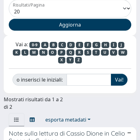
Risultati/Pagina
Vai a:
0-9
A
B
C
D
E
F
G
H
I
J
K
L
M
N
O
P
Q
R
S
T
U
V
W
X
Y
Z
o inserisci le iniziali:
Mostrati risultati da 1 a 2
di 2
esporta metadati
Note sulla lettura di Cassio Dione in Celio