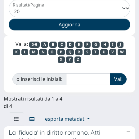
Risultati/Pagina
Vai a:
0-9
A
B
C
D
E
F
G
H
I
J
K
L
M
N
O
P
Q
R
S
T
U
V
W
X
Y
Z
o inserisci le iniziali:
Mostrati risultati da 1 a 4
di 4
esporta metadati
La 'fiducia' in diritto romano. Atti