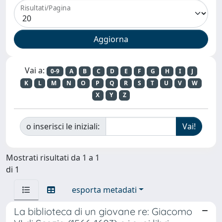
Risultati/Pagina
Vai a:
0-9
A
B
C
D
E
F
G
H
I
J
K
L
M
N
O
P
Q
R
S
T
U
V
W
X
Y
Z
o inserisci le iniziali:
Mostrati risultati da 1 a 1
di 1
esporta metadati
La biblioteca di un giovane re: Giacomo