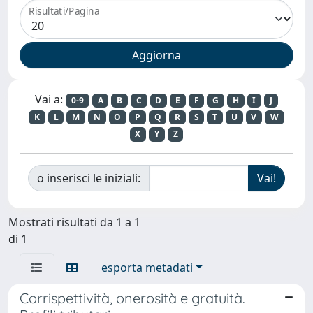
Risultati/Pagina
Vai a:
0-9
A
B
C
D
E
F
G
H
I
J
K
L
M
N
O
P
Q
R
S
T
U
V
W
X
Y
Z
o inserisci le iniziali:
Mostrati risultati da 1 a 1
di 1
esporta metadati
Corrispettività, onerosità e gratuità.