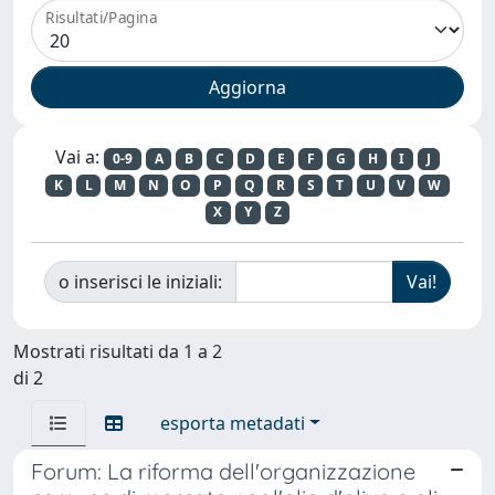
Risultati/Pagina
Vai a:
0-9
A
B
C
D
E
F
G
H
I
J
K
L
M
N
O
P
Q
R
S
T
U
V
W
X
Y
Z
o inserisci le iniziali:
Mostrati risultati da 1 a 2
di 2
esporta metadati
Forum: La riforma dell'organizzazione